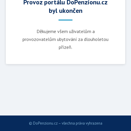
Provoz portálu DoPenzionu.cz
byl ukončen
Děkujeme všem uživatelům a
provozovatelům ubytování za dlouholetou
přízeň.
© DoPenzionu.cz – všechna práva vyhrazena